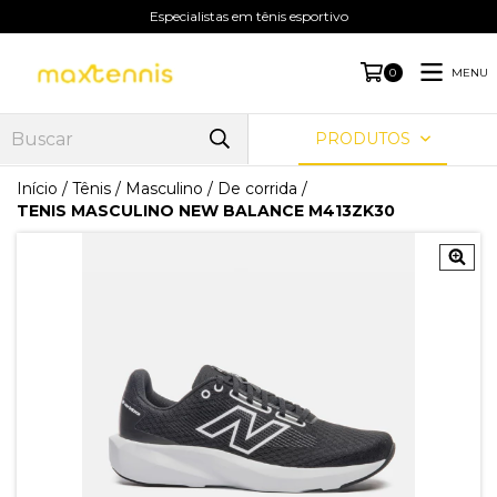
Especialistas em tênis esportivo
MENU
0
PRODUTOS
Início
/
Tênis
/
Masculino
/
De corrida
/
TENIS MASCULINO NEW BALANCE M413ZK30