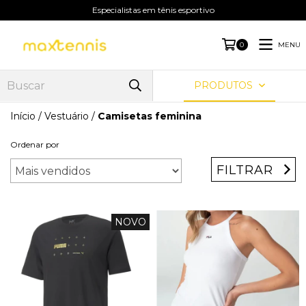
Especialistas em tênis esportivo
MENU
0
PRODUTOS
Início
/
Vestuário
/
Camisetas feminina
Ordenar por
FILTRAR
NOVO