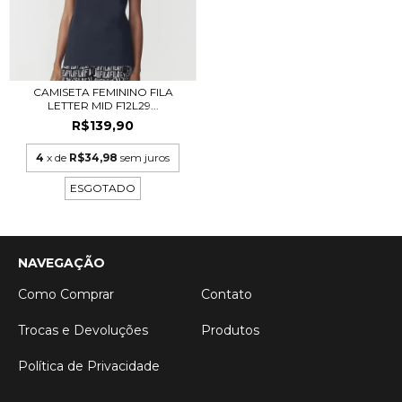
CAMISETA FEMININO FILA
LETTER MID F12L29...
R$139,90
4
x de
R$34,98
sem juros
ESGOTADO
NAVEGAÇÃO
Como Comprar
Contato
Trocas e Devoluções
Produtos
Política de Privacidade