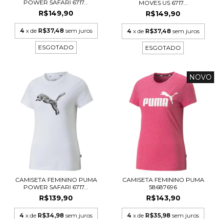
POWER SAFARI 6717...
MOVES US 6717...
R$149,90
R$149,90
4
x de
R$37,48
sem juros
4
x de
R$37,48
sem juros
ESGOTADO
ESGOTADO
NOVO
CAMISETA FEMININO PUMA
CAMISETA FEMININO PUMA
POWER SAFARI 6717...
58687696
R$139,90
R$143,90
4
x de
R$34,98
sem juros
4
x de
R$35,98
sem juros