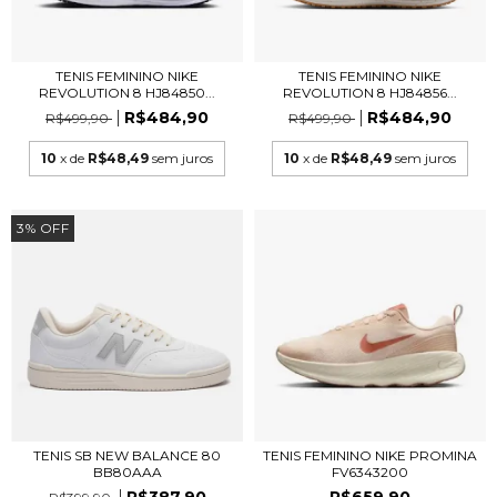
TENIS FEMININO NIKE
TENIS FEMININO NIKE
REVOLUTION 8 HJ84850...
REVOLUTION 8 HJ84856...
R$484,90
R$484,90
R$499,90
R$499,90
10
x de
R$48,49
sem juros
10
x de
R$48,49
sem juros
3
%
OFF
TENIS SB NEW BALANCE 80
TENIS FEMININO NIKE PROMINA
BB80AAA
FV6343200