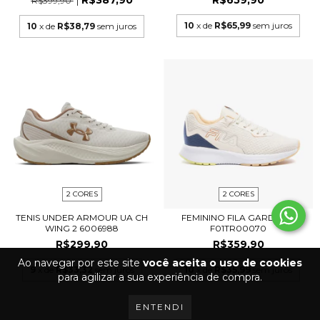
R$387,90
R$659,90
R$399,90
10
x de
R$65,99
sem juros
10
x de
R$38,79
sem juros
2 CORES
2 CORES
TENIS UNDER ARMOUR UA CH
FEMININO FILA GARDENIA
WING 2 6006988
F01TR00070
R$299,90
R$359,90
Ao navegar por este site
você aceita o uso de cookies
9
x de
R$33,32
sem juros
10
x de
R$35,99
sem juros
para agilizar a sua experiência de compra.
ENTENDI