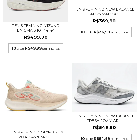
TENIS FEMININO NEW BALANCE
413V3 M413ZK3
R$369,90
TENIS FEMININO MIZUNO
ENIGMA 3 101144144
10
x de
R$36,99
sem juros
R$499,90
10
x de
R$49,99
sem juros
TENIS FEMININO NEW BALANCE
FRESH FOAM AR...
R$549,90
TENIS FEMININO OLYMPIKUS
VOA 3 432634321...
10
x de
R$54,99
sem juros