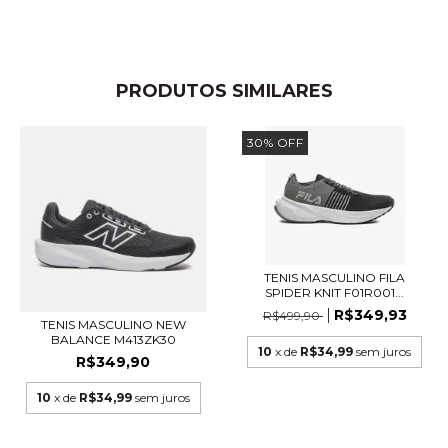
PRODUTOS SIMILARES
30
%
OFF
TENIS MASCULINO FILA
SPIDER KNIT F01R001...
R$349,93
R$499,90
TENIS MASCULINO NEW
BALANCE M413ZK30
10
x de
R$34,99
sem juros
R$349,90
10
x de
R$34,99
sem juros