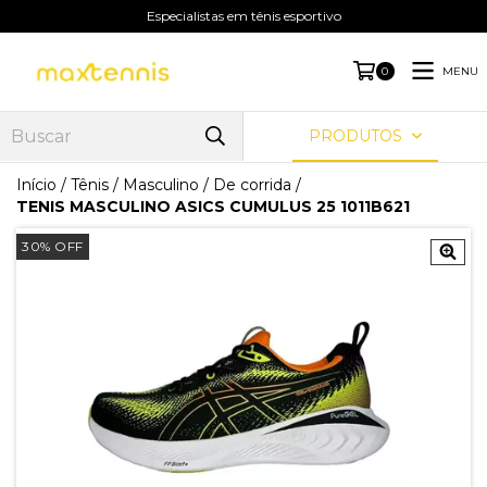
Especialistas em tênis esportivo
MENU
0
PRODUTOS
Início
/
Tênis
/
Masculino
/
De corrida
/
TENIS MASCULINO ASICS CUMULUS 25 1011B621
30
%
OFF