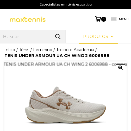
Especialistas em tênis esportivo
MENU
0
PRODUTOS
Início
/
Tênis
/
Feminino
/
Treino e Academia
/
TENIS UNDER ARMOUR UA CH WING 2 6006988