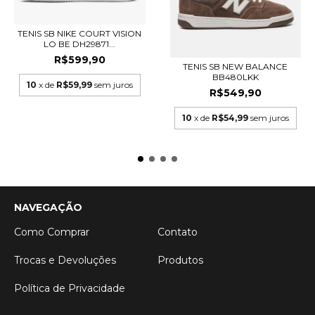
TENIS SB NIKE COURT VISION
LO BE DH29871...
R$599,90
TENIS SB NEW BALANCE
BB480LKK
10
x de
R$59,99
sem juros
R$549,90
10
x de
R$54,99
sem juros
NAVEGAÇÃO
Como Comprar
Contato
Trocas e Devoluções
Produtos
Política de Privacidade