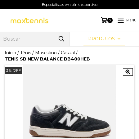
Especialistas em tênis esportivo
MENU
0
PRODUTOS
Início
/
Tênis
/
Masculino
/
Casual
/
TENIS SB NEW BALANCE BB480HEB
3
%
OFF