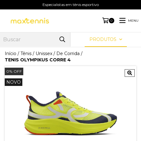
Especialistas em tênis esportivo
MENU
0
PRODUTOS
Início
/
Tênis
/
Unissex
/
De Corrida
/
TENIS OLYMPIKUS CORRE 4
0
%
OFF
NOVO