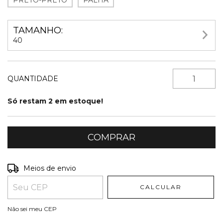
PRETO-PRETO
PALHA
TAMANHO:
40
QUANTIDADE
Só restam
2
em estoque!
Entregas para o CEP:
ALTERAR CEP
Meios de envio
CALCULAR
Não sei meu CEP