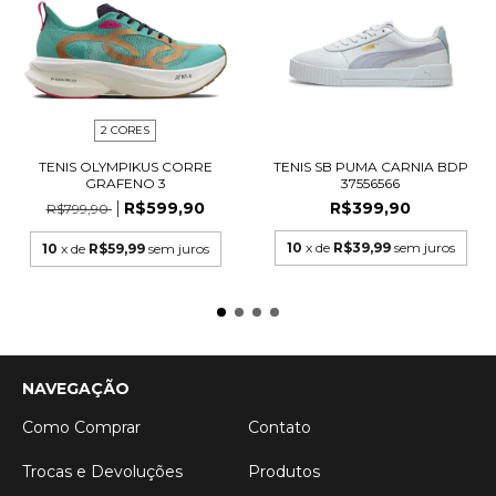
2 CORES
TENIS OLYMPIKUS CORRE
TENIS SB PUMA CARNIA BDP
GRAFENO 3
37556566
R$599,90
R$399,90
R$799,90
10
x de
R$39,99
sem juros
10
x de
R$59,99
sem juros
NAVEGAÇÃO
Como Comprar
Contato
Trocas e Devoluções
Produtos