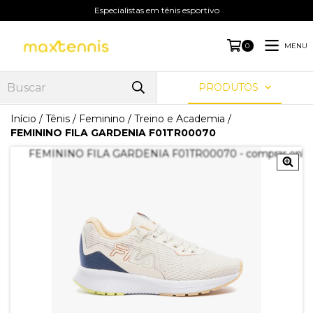
Especialistas em tênis esportivo
MENU
0
PRODUTOS
Início
/
Tênis
/
Feminino
/
Treino e Academia
/
FEMININO FILA GARDENIA F01TR00070